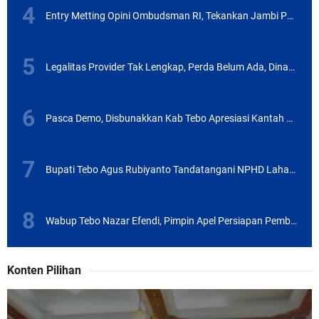
Entry Metting Opini Ombudsman RI, Tekankan Jambi Pertahankan Kualitas Pelayanan
Legalitas Provider Tak Lengkap, Perda Belum Ada, Dinas PUPR Labura Terbitkan Izin Tiang Wifi
Pasca Demo, Disbunakkan Kab Tebo Apresiasi Kantah dan PT RAU Telah Menfasilitasi Petani Plasma
Bupati Tebo Agus Rubiyanto Tandatangani NPHD Lahan Sekolah Nasional Terintegrasi
Wabup Tebo Nazar Efendi, Pimpin Apel Persiapan Pembagian dan Pemasangan Bendera Merah Putih Tahun 2026
Konten Pilihan