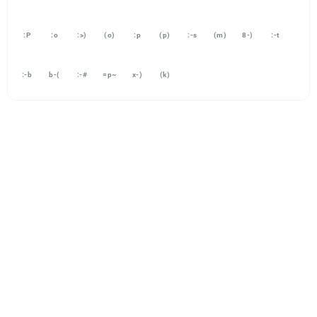
:P
:o
:>)
(o)
:p
(p)
:-s
(m)
8-)
:-t
:-b
b-(
:-#
=p~
x-)
(k)