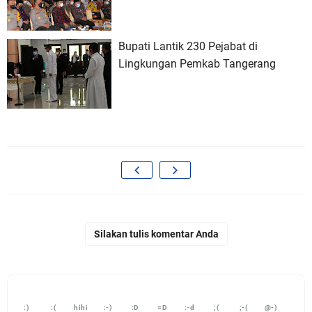
Bupati Lantik 230 Pejabat di
Lingkungan Pemkab Tangerang
Silakan tulis komentar Anda
:)
:(
hihi
:-)
:D
=D
:-d
;(
;-(
@-)