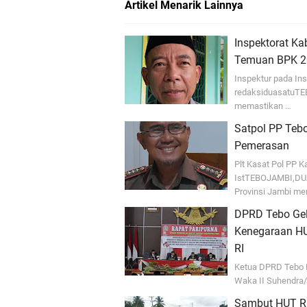
Artikel Menarik Lainnya
Inspektorat Ka
Temuan BPK 2
Inspektur pada Ins
redaksiduasatuTE
memastikan …
Satpol PP Tebo
Pemerasan
Plt Kasat Pol PP K
IstTEBOJAMBI,DUAS
Provinsi Jambi me
DPRD Tebo Gel
Kenegaraan HU
RI
Ketua DPRD Tebo K
Waka II Suhendra
Sambut HUT RI