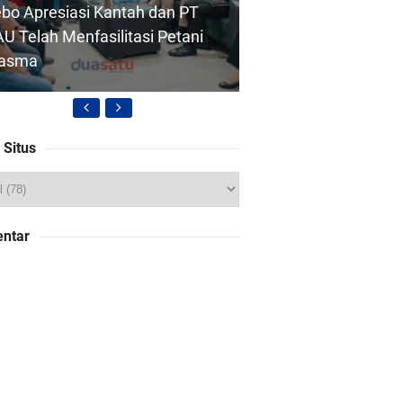
bo Apresiasi Kantah dan PT
U Telah Menfasilitasi Petani
lasma
 Situs
likhin Pemilik Toko Tani Bina
saha di Tebo Tengah Mengaku
di Korban Penipuan, Begini
ntar
odusnya
KPR Tidak di Perpanjang,
kasi PT APN di Tebo-Jambi