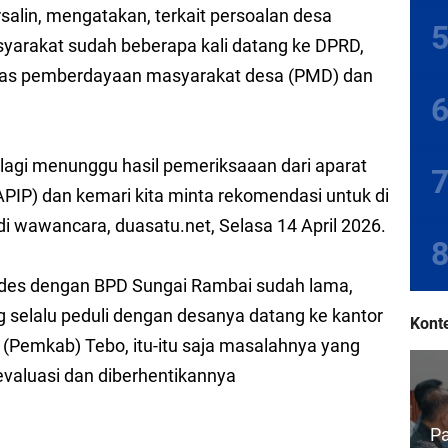
 Soroti Aset Tak Produktif, Dorong Optimalisasi Untuk Dongkrak PAD
alin, mengatakan, terkait persoalan desa
syarakat sudah beberapa kali datang ke DPRD,
k Aset, Lahan 2,1 Hektare Diduga Bermasalah
nas pemberdayaan masyarakat desa (PMD) dan
a Turnamen Tenis Antar Alumni Perguruan Tinggi ke-16 se-Indonesia di UNJA
esiasi DPRD, Ranperda Pertanggungjawaban APBD 2025 Disetujui jadi Perda
 lagi menunggu hasil pemeriksaaan dari aparat
rtegas Komitmen Wujudkan Pemerintahan Transparan dan Akuntabel
PIP) dan kemari kita minta rekomendasi untuk di
di wawancara, duasatu.net, Selasa 14 April 2026.
 Tani Bina Usaha di Tebo Tengah Mengaku Jadi Korban Penipuan, Begini Modus
Kades dengan BPD Sungai Rambai sudah lama,
g selalu peduli dengan desanya datang ke kantor
Konte
Pemkab) Tebo, itu-itu saja masalahnya yang
i evaluasi dan diberhentikannya
P