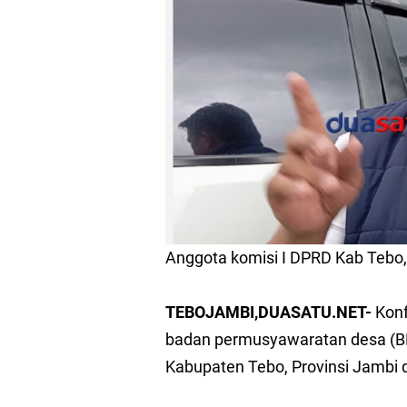
Wabup Tebo Nazar Efe
Ketua DPRD Kota Jamb
Kantah Kab Tebo, PT R
Bupati Tebo Agus Rubi
Puluhan Petani Plasm
Ketua TP PKK Kab Tebo
Anggota komisi I DPRD Kab Tebo, 
Tindaklanjuti RDP Kom
TEBOJAMBI,DUASATU.NET-
Konf
Kebun Sawit Warga di
badan permusyawaratan desa (B
Kabupaten Tebo, Provinsi Jambi 
LSM Amatir Menduga A