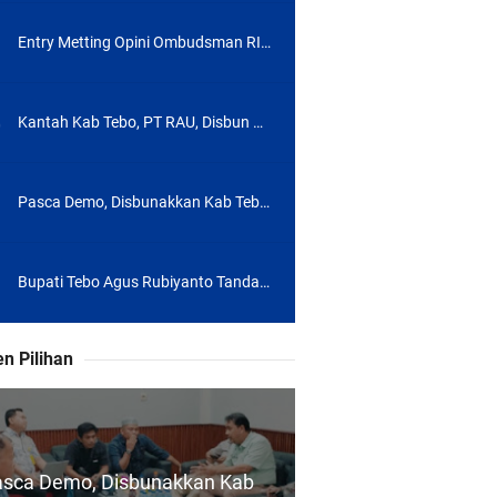
Entry Metting Opini Ombudsman RI, Tekankan Jambi Pertahankan Kualitas Pelayanan
Kantah Kab Tebo, PT RAU, Disbun dan Koperasi Sepakat Selesaikan Lahan Petani Plasma Keluar Dari HGU
Pasca Demo, Disbunakkan Kab Tebo Apresiasi Kantah dan PT RAU Telah Menfasilitasi Petani Plasma
nya
Bupati Tebo Agus Rubiyanto Tandatangani NPHD Lahan Sekolah Nasional Terintegrasi
n Pilihan
asca Demo, Disbunakkan Kab