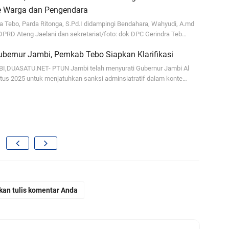
e Warga dan Pengendara
a Tebo, Parda Ritonga, S.Pd.I didampingi Bendahara, Wahyudi, A.md
PRD Ateng Jaelani dan sekretariat/foto: dok DPC Gerindra Teb…
bernur Jambi, Pemkab Tebo Siapkan Klarifikasi
Le
BI,DUASATU.NET- PTUN Jambi telah menyurati Gubernur Jambi Al
Pe
stus 2025 untuk menjatuhkan sanksi adminsiatratif dalam konte…
La
Ke
Di
d
J
kan tulis komentar Anda