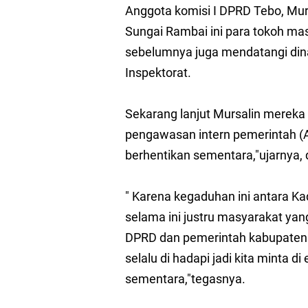
Ketua DPRD Kota Jambi
Anggota komisi I DPRD Tebo, Murs
Sungai Rambai ini para tokoh ma
DPRD Kota Jambi Sida
sebelumnya juga mendatangi di
Gubernur Al Haris Buk
Inspektorat.
Gubernur Al Haris Apr
Sekarang lanjut Mursalin mereka
Gubernur Al Haris Pe
pengawasan intern pemerintah (A
berhentikan sementara,"ujarnya, 
Solikhin Pemilik Toko
" Karena kegaduhan ini antara 
selama ini justru masyarakat yan
DPRD dan pemerintah kabupaten (
selalu di hadapi jadi kita minta d
sementara,"tegasnya.