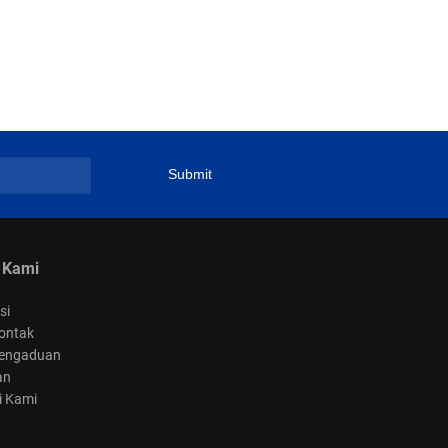
 Kami
si
ontak
engaduan
an
i Kami