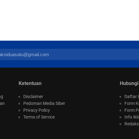
Ketentuan
Hubungi
ng
Disclaimer
Daftar I
san
Pedoman Media Siber
Form K
Privacy Policy
Form P
Terms of Service
Info Ikl
Redaks