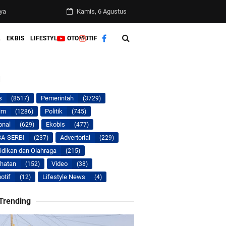
Kamis, 6 Agustus
L
EKBIS
LIFESTYLE
OTOMOTIF
l
s
Pemerintah
(8517)
(3729)
im
Politik
(1286)
(745)
onal
Ekobis
(629)
(477)
A-SERBI
Advertorial
(237)
(229)
idikan dan Olahraga
(215)
hatan
Video
(152)
(38)
otif
Lifestyle News
(12)
(4)
 Trending