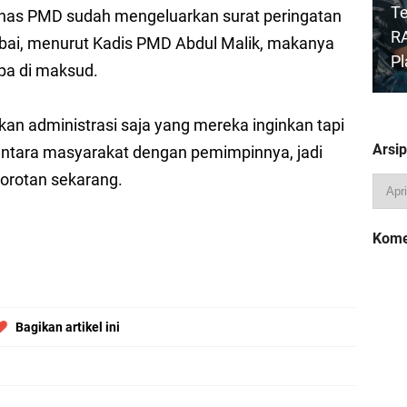
Te
inas PMD sudah mengeluarkan surat peringatan
RA
bai, menurut Kadis PMD Abdul Malik, makanya
P
apa di maksud.
kan administrasi saja yang mereka inginkan tapi
Arsip
ntara masyarakat dengan pemimpinnya, jadi
So
sorotan sekarang.
U
Ja
Kome
M
Bagikan artikel ini
PK
Lo