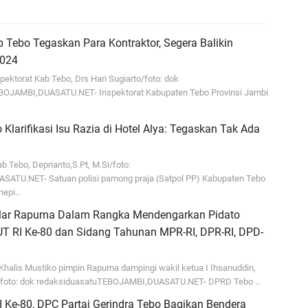
Be
b Tebo Tegaskan Para Kontraktor, Segera Balikin
024
pektorat Kab Tebo, Drs Hari Sugiarto/foto: dok
BOJAMBI,DUASATU.NET- Inspektorat Kabupaten Tebo Provinsi Jambi
Ke
 Klarifikasi Isu Razia di Hotel Alya: Tegaskan Tak Ada
SP
Ne
ab Tebo, Deprianto,S.Pt, M.Si/foto:
ATU.NET- Satuan polisi pamong praja (Satpol PP) Kabupaten Tebo
nepi…
ar Rapurna Dalam Rangka Mendengarkan Pidato
T RI Ke-80 dan Sidang Tahunan MPR-RI, DPR-RI, DPD-
D
No
halis Mustiko pimpin Rapurna dampingi wakil ketua I Ihsanuddin,
/foto: dok redaksiduasatuTEBOJAMBI,DUASATU.NET- DPRD Tebo …
K
 Ke-80, DPC Partai Gerindra Tebo Bagikan Bendera