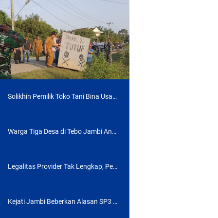
Tahun 2026
 HGU
Solikhin Pemilik Toko Tani Bina Usaha di Tebo Tengah Mengaku Jadi Korban Penipuan, Begini Modusnya
ADIS Jambi 2026
Warga Tiga Desa di Tebo Jambi Ancam Blokade Jalan, Ini Masalahnya
Legalitas Provider Tak Lengkap, Perda Belum Ada, Dinas PUPR Labura Terbitkan Izin Tiang Wifi
Kejati Jambi Beberkan Alasan SP3 Kasus di Kab Tebo: Kerugian Negara Telah Dikembalikan