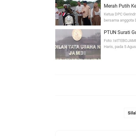
Merah Putih K
Ketua DPC Gerindr
bersama anggota D
PTUN Surati Gu
Foto: IstTEBOJAM
Haris, pada 5 Agu
Sila