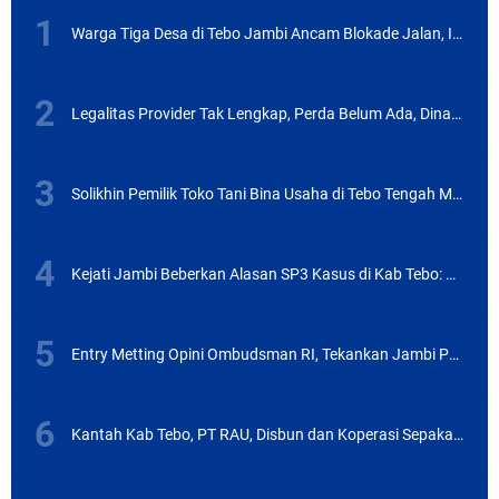
Warga Tiga Desa di Tebo Jambi Ancam Blokade Jalan, Ini Masalahnya
Legalitas Provider Tak Lengkap, Perda Belum Ada, Dinas PUPR Labura Terbitkan Izin Tiang Wifi
Solikhin Pemilik Toko Tani Bina Usaha di Tebo Tengah Mengaku Jadi Korban Penipuan, Begini Modusnya
Kejati Jambi Beberkan Alasan SP3 Kasus di Kab Tebo: Kerugian Negara Telah Dikembalikan
Entry Metting Opini Ombudsman RI, Tekankan Jambi Pertahankan Kualitas Pelayanan
Kantah Kab Tebo, PT RAU, Disbun dan Koperasi Sepakat Selesaikan Lahan Petani Plasma Keluar Dari HGU