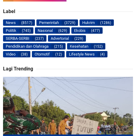
Label
News
Pemerintah
Hukrim
(8517)
(3729)
(1286)
Politik
Nasional
Ekobis
(745)
(629)
(477)
SERBA-SERBI
Advertorial
(237)
(229)
Pendidikan dan Olahraga
Kesehatan
(215)
(152)
Video
Otomotif
Lifestyle News
(38)
(12)
(4)
Lagi Trending