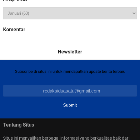
Solikhin Pemilik Toko Tani Bina Usaha di Tebo
Tengah Mengaku Jadi Korban Penipuan, Begini
Komentar
Modusnya
Subscribe di situs ini untuk mendapatkan update berita terbaru
PKKPR Tidak di Perpanjang, Lokasi PT APN di
Tebo-Jambi Beralih Ke PT MUD
Tentang Situs
Situs ini menyajikan berbagai informasi yang berkualitas baik dari