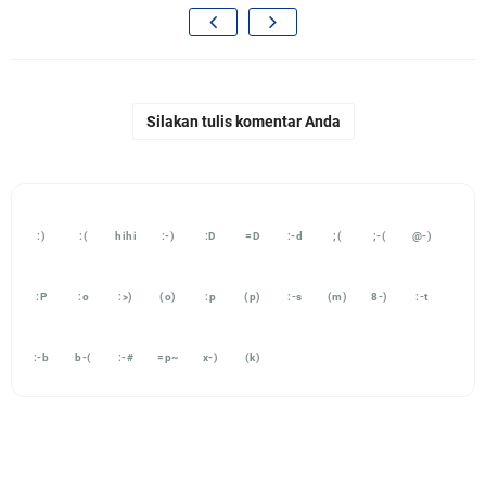
Silakan tulis komentar Anda
:)
:(
hihi
:-)
:D
=D
:-d
;(
;-(
@-)
:P
:o
:>)
(o)
:p
(p)
:-s
(m)
8-)
:-t
:-b
b-(
:-#
=p~
x-)
(k)