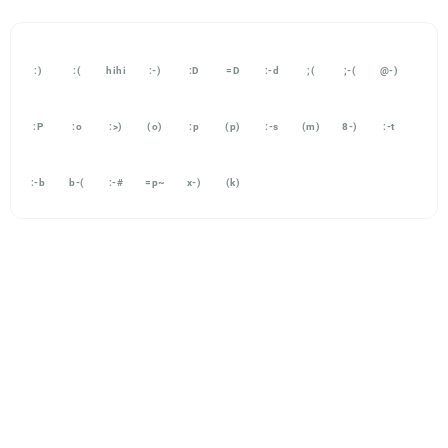
:)
:(
hihi
:-)
:D
=D
:-d
;(
;-(
@-)
:P
:o
:>)
(o)
:p
(p)
:-s
(m)
8-)
:-t
:-b
b-(
:-#
=p~
x-)
(k)