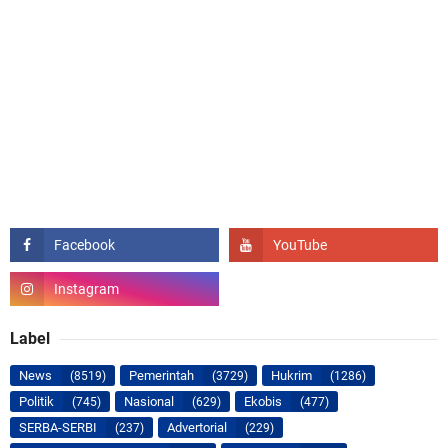
Label
News
Pemerintah
Hukrim
(8519)
(3729)
(1286)
Politik
Nasional
Ekobis
(745)
(629)
(477)
SERBA-SERBI
Advertorial
(237)
(229)