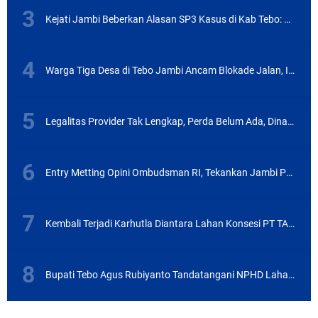
Kejati Jambi Beberkan Alasan SP3 Kasus di Kab Tebo: Kerugian Negara Telah Dikembalikan
Warga Tiga Desa di Tebo Jambi Ancam Blokade Jalan, Ini Masalahnya
Legalitas Provider Tak Lengkap, Perda Belum Ada, Dinas PUPR Labura Terbitkan Izin Tiang Wifi
Entry Metting Opini Ombudsman RI, Tekankan Jambi Pertahankan Kualitas Pelayanan
Kembali Terjadi Karhutla Diantara Lahan Konsesi PT TAL dan Warga Semambu, Tebo Jambi
Bupati Tebo Agus Rubiyanto Tandatangani NPHD Lahan Sekolah Nasional Terintegrasi