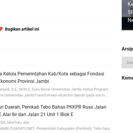
Ke
SP
Ne
Bagikan artikel ini
Arsip
D
a Kelola Pemerintahan Kab/Kota sebagai Fondasi
Kome
Su
Ekonomi Provinsi Jambi
 Haryadi, S.E., M.M.S, Guru Besar Universitas Jambi, Ketua Program
mi Universitas JambiTransformasi ekonomi daerah pada era m…
an Daerah, Pemkab Tebo Bahas PKKPR Ruas Jalan
 Alai Ilir dan Jalan 21 Unit 1 Blok E
Wa
Ba
 SH, MH/foto: dok
AMBI,DUASATU.NET- Pemerintah Kabupaten (Pemkab) Tebo baru
Ja