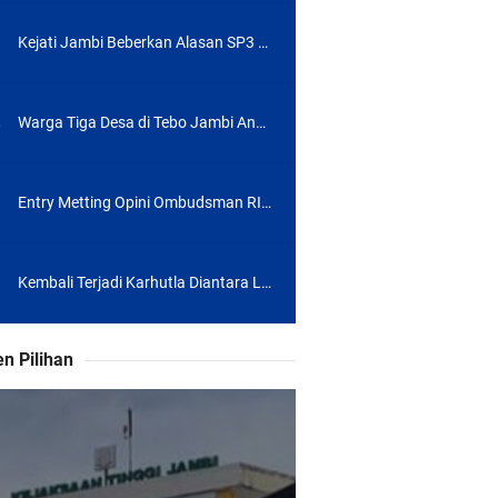
Kejati Jambi Beberkan Alasan SP3 Kasus di Kab Tebo: Kerugian Negara Telah Dikembalikan
ADIS Jambi 2026
Warga Tiga Desa di Tebo Jambi Ancam Blokade Jalan, Ini Masalahnya
Entry Metting Opini Ombudsman RI, Tekankan Jambi Pertahankan Kualitas Pelayanan
Kembali Terjadi Karhutla Diantara Lahan Konsesi PT TAL dan Warga Semambu, Tebo Jambi
n Pilihan