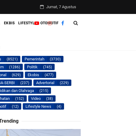
 APBD 2027
Jumat, 7 Agustus
L
EKBIS
LIFESTYLE
OTOMOTIF
l
s
Pemerintah
(8521)
(3730)
nya
im
Politik
(1286)
(745)
onal
Ekobis
(629)
(477)
A-SERBI
Advertorial
(237)
(229)
idikan dan Olahraga
(215)
hatan
Video
(152)
(38)
otif
Lifestyle News
(12)
(4)
 Trending