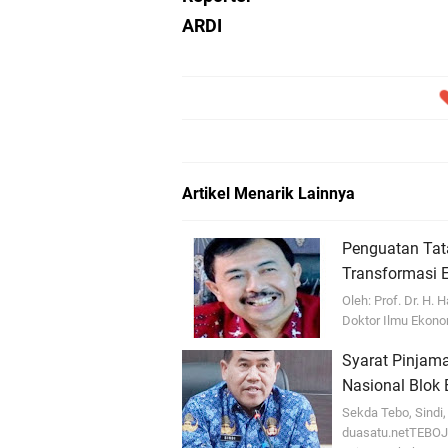
ARDI
Artikel Menarik Lainnya
Penguatan Tat
Transformasi 
Oleh: Prof. Dr. H.
Doktor Ilmu Ekono
Syarat Pinjam
Nasional Blok E
Sekda Tebo, Sindi,
duasatu.netTEBOJ