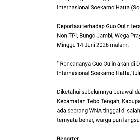
Puluhan Petani Plasm
Internasional Soekarno Hatta (S
Ketua TP PKK Kab Tebo
Deportasi terhadap Guo Oulin ters
Tindaklanjuti RDP Kom
Non TPI, Bungo Jambi, Wega Pray
Kebun Sawit Warga di
Minggu 14 Juni 2026 malam.
LSM Amatir Menduga A
" Rencananya Guo Oulin akan di D
Internasional Soekarno Hatta,"tu
DPMD Kab Tebo: SP3 Ka
Diketahui sebelumnya berawal dar
Kecamatan Tebo Tengah, Kabupat
ada seorang WNA tinggal di salah
ternyata benar, warga pun langs
Reporter