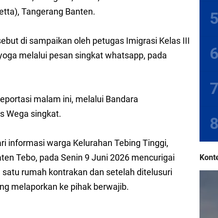
a PT RAU di Tebo-Jambi Demo ke Kantah ATR BPN, Ini Tuntutannya
oetta), Tangerang Banten.
 Sosialisasikan Revitalisasi Dasawisma Berbasis Digital Melalui Aplikasi SIG
ebut di sampaikan oleh petugas Imigrasi Kelas III
isi I DPRD, Terkait Dugaan Pungli Oknum Kades, Tim Kab Tebo Turun Ke Serser
oga melalui pesan singkat whatsapp, pada
 Tebo Tengah Ludes Terbakar
da Pemalsuan Alas Hak PT MUD, Terkait PKKPR di Tanah Garo, Tebo-Jambi
eportasi malam ini, melalui Bandara
lis Wega singkat.
des Sungai Rambai di Antar Hari Ini
i informasi warga Kelurahan Tebing Tinggi,
en Tebo, pada Senin 9 Juni 2026 mencurigai
Konte
 satu rumah kontrakan dan setelah ditelusuri
ung melaporkan ke pihak berwajib.