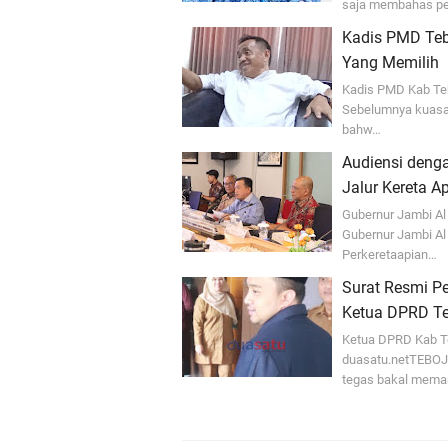
saja membahas pe
Kadis PMD Teb
Yang Memilih
Kadis PMD Kab Te
Sebelumnya kuasa 
bahw…
Audiensi deng
Jalur Kereta 
Gubernur Jambi A
Gubernur Jambi Al
Perkeretaapian…
Surat Resmi P
Ketua DPRD T
Ketua DPRD Kab Te
duasatu.netTEBO
tegas bakal meman