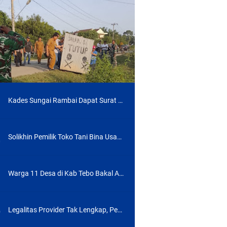
Kades Sungai Rambai Dapat Surat Teguran Terakhir, Begini Penjelasan Sekda Kab Tebo
Tahun 2026
Solikhin Pemilik Toko Tani Bina Usaha di Tebo Tengah Mengaku Jadi Korban Penipuan, Begini Modusnya
Warga 11 Desa di Kab Tebo Bakal Aksi Besar Besaran Jika Jalan Simpang Betung-Pintas Tak Masuk APBD 2027
 HGU
Legalitas Provider Tak Lengkap, Perda Belum Ada, Dinas PUPR Labura Terbitkan Izin Tiang Wifi