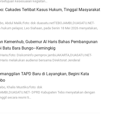
rsetujuan kesesuaian kegiatan…
T
o: Cakades Terlibat Kasus Hukum, Tinggal Masyarakat
bo, Abdul Malik/foto: dok duasatu.netTEBOJAMBI,DUASATU.NET-
hukum pelapor, Leo Siahaan, pada Senin 18 Mei 2026 menyatakan,
an Kemenhub, Gubernur Al Haris Bahas Pembangunan
Ke
Api Batu Bara Bungo–Kemingkig
G
l Haris/foto: Diskominfo pemprov jambiJAKARTA,DUASATU.NET-
66
 Haris melakukan audiensi bersama Direktorat Jenderal
emanggilan TAPD Baru di Layangkan, Begini Kata
ebo
bo, Khalis Mustiko/foto: dok
JAMBI,DUASATU.NET- DPRD Kabupaten Tebo menyatakan dengan
K
ggil secara resmi ti…
J
K