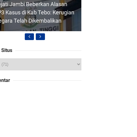
jati Jambi Beberkan Alasan
3 Kasus di Kab Tebo: Kerugian
gara Telah Dikembalikan
 Situs
PMD Kab Tebo: SP3 Kades
ntar
ngai Rambai di Antar Hari Ini
rga 11 Desa di Kab Tebo
kal Aksi Besar Besaran Jika
lan Simpang Betung-Pintas