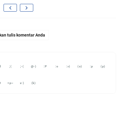
K
kan tulis komentar Anda
Su
Pe
d
;(
;-(
@-)
:P
:o
:>)
(o)
:p
(p)
#
=p~
x-)
(k)
So
U
Ja
M