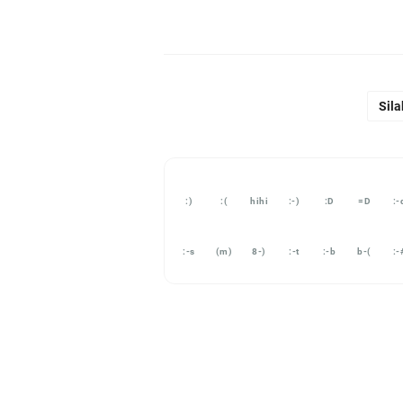
Sila
:)
:(
hihi
:-)
:D
=D
:-
:-s
(m)
8-)
:-t
:-b
b-(
:-